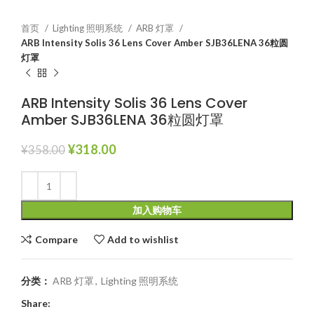
首页
Lighting 照明系统
ARB 灯罩
ARB Intensity Solis 36 Lens Cover Amber SJB36LENA 36粒圆
灯罩
ARB Intensity Solis 36 Lens Cover
Amber SJB36LENA 36粒圆灯罩
¥
318.00
¥
358.00
加入购物车
Compare
Add to wishlist
分类：
ARB 灯罩
,
Lighting 照明系统
Share: