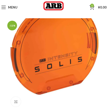
0
MENU
¥
0.00
-11%
Click to enlarge