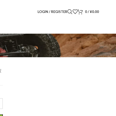
LOGIN / REGISTER
0
/
¥
0.00
置