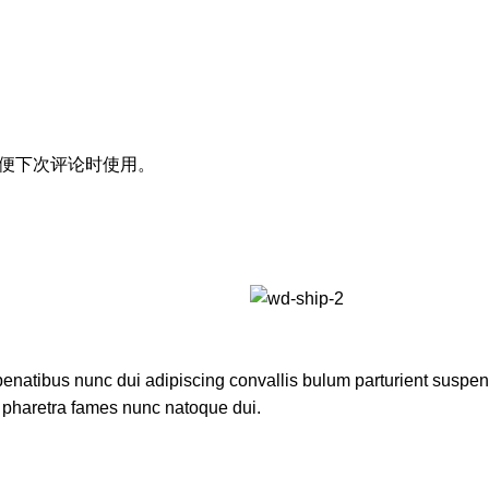
便下次评论时使用。
atibus nunc dui adipiscing convallis bulum parturient suspendis
t pharetra fames nunc natoque dui.