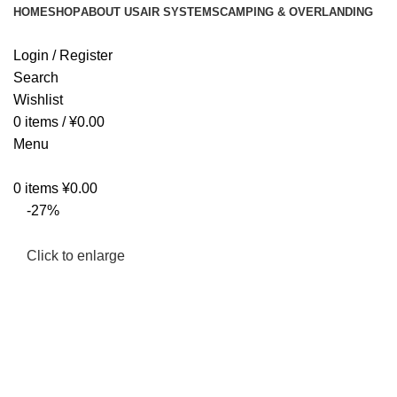
HOME
SHOP
ABOUT US
AIR SYSTEMS
CAMPING & OVERLANDING
Login / Register
Search
Wishlist
0
items
/
¥
0.00
Menu
0
items
¥
0.00
-27%
Click to enlarge