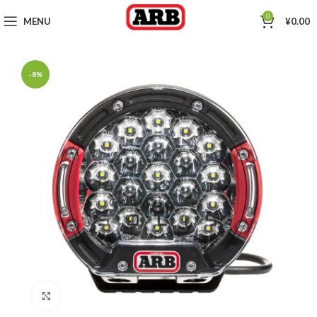
0
MENU
¥
0.00
-8%
Click to enlarge