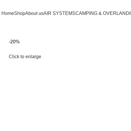
Home
Shop
About us
AIR SYSTEMS
CAMPING & OVERLAND
-20%
Click to enlarge