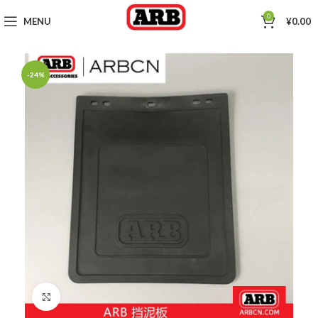
0
MENU
¥
0.00
-24%
Click to enlarge