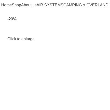
Home
Shop
About us
AIR SYSTEMS
CAMPING & OVERLAND
-20%
Click to enlarge