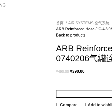
ING
首页
AIR SYSTEMS 空气系统
ARB Reinforced Hose JIC-
Back to products
ARB Reinforce
0740206
¥
390.00
¥
490.00
Compare
Add to wishli