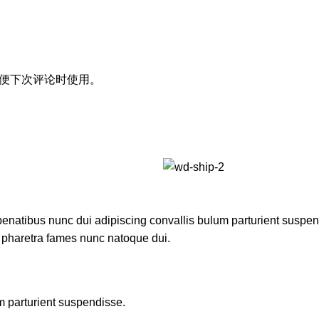
便下次评论时使用。
atibus nunc dui adipiscing convallis bulum parturient suspendis
t pharetra fames nunc natoque dui.
m parturient suspendisse.